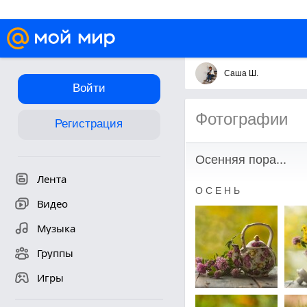
Саша Ш.
Войти
Фотографии
Регистрация
Осенняя пора...
Лента
О С Е Н Ь
Видео
Музыка
Группы
Игры