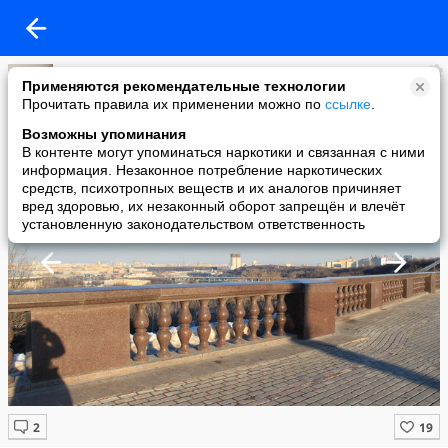
Колючка
Применяются рекомендательные технологии
added a photo
Прочитать правила их применении можно по
ссылке
.
27 Feb в 08:56
Возможны упоминания
В контенте могут упоминаться наркотики и связанная с ними
информация. Незаконное потребление наркотических
средств, психотропных веществ и их аналогов причиняет
вред здоровью, их незаконный оборот запрещён и влечёт
установленную законодательством ответственность