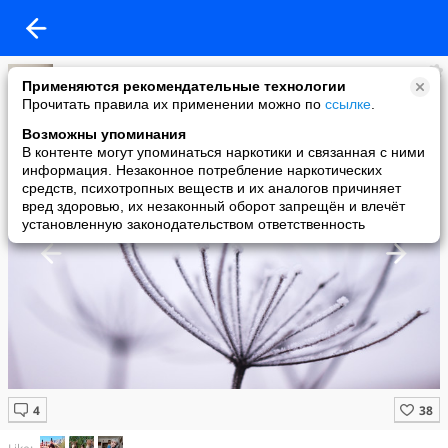
Колючка
Применяются рекомендательные технологии
added a photo
Прочитать правила их применении можно по
ссылке
.
11 Jan в 15:22
Возможны упоминания
В контенте могут упоминаться наркотики и связанная с ними
информация. Незаконное потребление наркотических
средств, психотропных веществ и их аналогов причиняет
вред здоровью, их незаконный оборот запрещён и влечёт
установленную законодательством ответственность