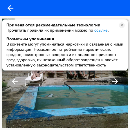
Виталий Слодкин
Применяются рекомендательные технологии
added a photo
Прочитать правила их применении можно по
ссылке
.
09 Jun в 22:07
Возможны упоминания
В контенте могут упоминаться наркотики и связанная с ними
информация. Незаконное потребление наркотических
средств, психотропных веществ и их аналогов причиняет
вред здоровью, их незаконный оборот запрещён и влечёт
установленную законодательством ответственность