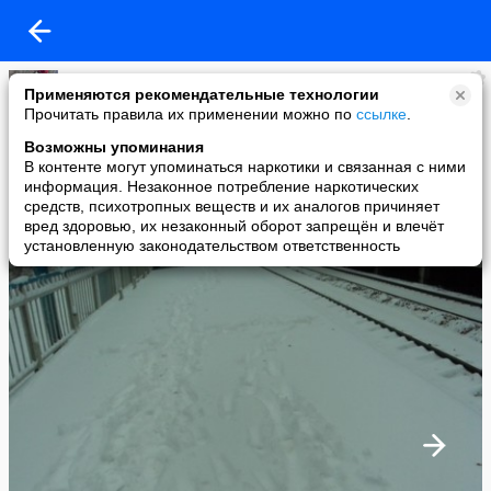
Вера Васильева
Применяются рекомендательные технологии
added a photo
Прочитать правила их применении можно по
ссылке
.
18 Nov в 22:42
Возможны упоминания
В контенте могут упоминаться наркотики и связанная с ними
информация. Незаконное потребление наркотических
средств, психотропных веществ и их аналогов причиняет
вред здоровью, их незаконный оборот запрещён и влечёт
установленную законодательством ответственность