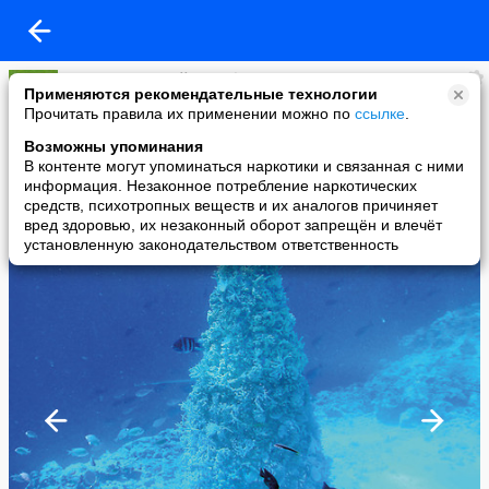
Группа компаний "Агрофирма TNK"
Применяются рекомендательные технологии
added a photo
Прочитать правила их применении можно по
ссылке
.
13 Jan в 15:49
Возможны упоминания
В контенте могут упоминаться наркотики и связанная с ними
информация. Незаконное потребление наркотических
средств, психотропных веществ и их аналогов причиняет
вред здоровью, их незаконный оборот запрещён и влечёт
установленную законодательством ответственность