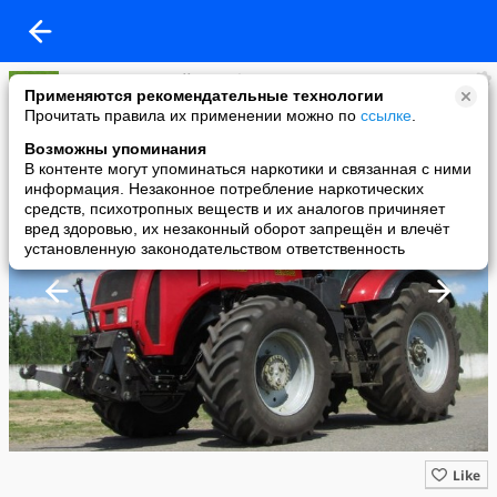
Группа компаний "Агрофирма TNK"
Применяются рекомендательные технологии
added a photo
Прочитать правила их применении можно по
ссылке
.
27 Jan в 10:53
Возможны упоминания
В контенте могут упоминаться наркотики и связанная с ними
информация. Незаконное потребление наркотических
средств, психотропных веществ и их аналогов причиняет
вред здоровью, их незаконный оборот запрещён и влечёт
установленную законодательством ответственность
Like