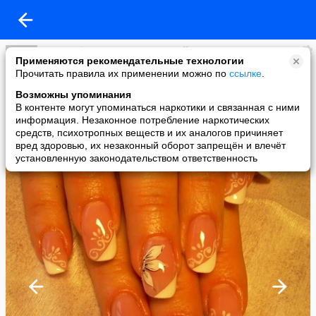
Beutynails. Наращивание ногтей. Воронеж.
Применяются рекомендательные технологии
added a photo
Прочитать правила их применении можно по
ссылке
.
12 Oct в 19:35
Возможны упоминания
В контенте могут упоминаться наркотики и связанная с ними
информация. Незаконное потребление наркотических
средств, психотропных веществ и их аналогов причиняет
вред здоровью, их незаконный оборот запрещён и влечёт
установленную законодательством ответственность