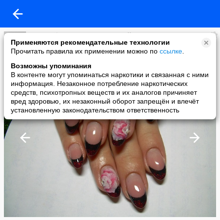
Beutynails. Наращивание ногтей. Воронеж.
Применяются рекомендательные технологии
added a photo
Прочитать правила их применении можно по
ссылке
.
21 Nov в 21:39
Возможны упоминания
В контенте могут упоминаться наркотики и связанная с ними
информация. Незаконное потребление наркотических
средств, психотропных веществ и их аналогов причиняет
вред здоровью, их незаконный оборот запрещён и влечёт
установленную законодательством ответственность