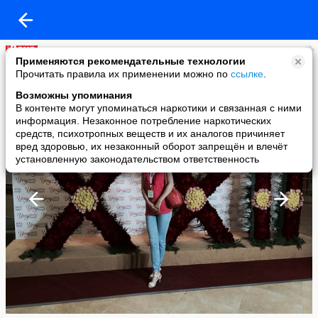
Моя прекрасная дача
Применяются рекомендательные технологии
added a photo
Прочитать правила их применении можно по
ссылке
.
10 Sep в 15:19
Возможны упоминания
В контенте могут упоминаться наркотики и связанная с ними
информация. Незаконное потребление наркотических
средств, психотропных веществ и их аналогов причиняет
вред здоровью, их незаконный оборот запрещён и влечёт
установленную законодательством ответственность