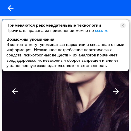
Новости Казани
Применяются рекомендательные технологии
added a photo
Прочитать правила их применении можно по
ссылке
.
21 Nov в 16:44
Возможны упоминания
В контенте могут упоминаться наркотики и связанная с ними
информация. Незаконное потребление наркотических
средств, психотропных веществ и их аналогов причиняет
вред здоровью, их незаконный оборот запрещён и влечёт
установленную законодательством ответственность