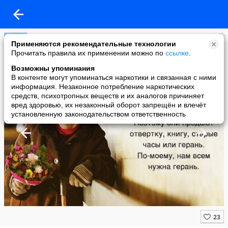
Новости Казани
Применяются рекомендательные технологии
added a photo
Прочитать правила их применении можно по
ссылке
.
21 Nov в 18:43
Возможны упоминания
В контенте могут упоминаться наркотики и связанная с ними
информация. Незаконное потребление наркотических
средств, психотропных веществ и их аналогов причиняет
вред здоровью, их незаконный оборот запрещён и влечёт
установленную законодательством ответственность