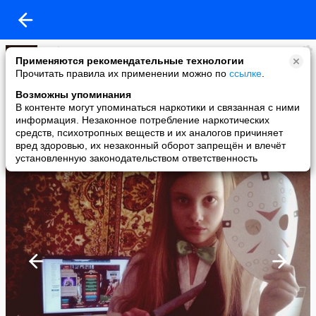
Мафия Рулетка
Применяются рекомендательные технологии
added a photo
Прочитать правила их применении можно по
ссылке
.
18 Mar в 15:52
Возможны упоминания
В контенте могут упоминаться наркотики и связанная с ними
информация. Незаконное потребление наркотических
средств, психотропных веществ и их аналогов причиняет
вред здоровью, их незаконный оборот запрещён и влечёт
установленную законодательством ответственность