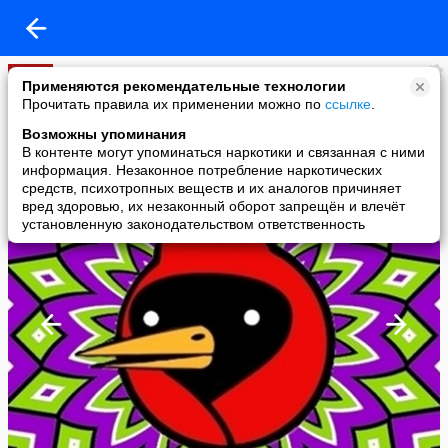
МАФИЯ CLUB №1
Применяются рекомендательные технологии
added a photo
Прочитать правила их применении можно по
ссылке
.
18 Sep в 20:07
Возможны упоминания
В контенте могут упоминаться наркотики и связанная с ними
информация. Незаконное потребление наркотических
средств, психотропных веществ и их аналогов причиняет
вред здоровью, их незаконный оборот запрещён и влечёт
установленную законодательством ответственность