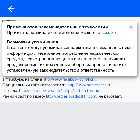
Yan Korchmaryuk
Применяются рекомендательные технологии
13-01-2014 15:34
Прочитать правила их применении можно по
ссылке
.
Где еще можно узнать о сеттлеретике?
Возможны упоминания
На страничке Яна Корчмарюка соцсети "ВКонтакте", на Стене,
В контенте могут упоминаться наркотики и связанная с ними
обычно публикуются свежие новости мировой науки, полезные для
информация. Незаконное потребление наркотических
сеттлеретики. См.
http://vkontakte.ru/id83175417
средств, психотропных веществ и их аналогов причиняет
Так же "ВКонтакте" есть сообщество "Сеттлеретика",
вред здоровью, их незаконный оборот запрещён и влечёт
см.
http://vkontakte.ru/id83175...
установленную законодательством ответственность
Новости науки так же можно посмотреть на страничке Яна Корчмарюка
в Фэйсбуке, на Стене
http://www.facebook.com/kor...
Официальный сайт сеттлеретики:
http://www.settleretics.ru/
зеркала:
http://сеттлеретика.рф/
,
http://settleretika.ru/
.
Ранний сайт по адресу
http://settler.byethost14.com/
не работает.