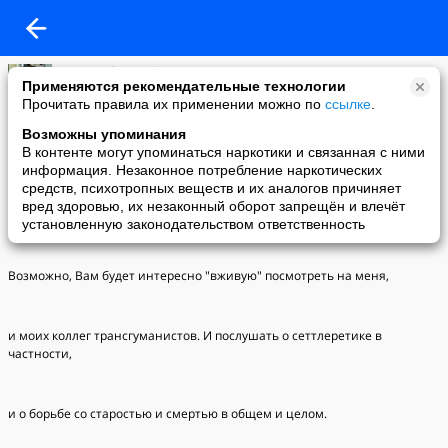
Yan Korchmaryuk
Применяются рекомендательные технологии
02-12-2007 11:01
Прочитать правила их применении можно по
ссылке
.
Мое видиоинтервью о сеттлеретике - "Времечко" 29 июня 2007 г.
Возможны упоминания
В контенте могут упоминаться наркотики и связанная с ними
Здравствуйте, коллеги!
информация. Незаконное потребление наркотических
средств, психотропных веществ и их аналогов причиняет
вред здоровью, их незаконный оборот запрещён и влечёт
Потихоньку собираюсь знакомить Вас с историей нашего эхотага.
установленную законодательством ответственность
Возможно, Вам будет интересно "вживую" посмотреть на меня,
и моих коллег трансгуманистов. И послушать о сеттлеретике в
частности,
и о борьбе со старостью и смертью в общем и целом.