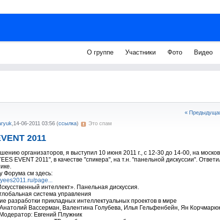
О группе
Участники
Фото
Видео
« Предыдущая
aryuk
,
14-06-2011 03:56
(
ссылка
)
Это спам
VENT 2011
шению организаторов, я выступил 10 июня 2011 г., с 12-30 до 14-00, на моск
EES EVENT 2011", в качестве "спикера", на т.н. "панельной дискуссии". Ответи
ике.
 Форума см здесь:
.yees2011.ru/page...
скусственный интеллект». Панельная дискуссия.
к глобальная система управления
ие разработки прикладных интеллектуальных проектов в мире
Анатолий Вассерман, Валентина Голубева, Илья Гельфенбейн, Ян Корчмарюк
Модератор: Евгений Плужник