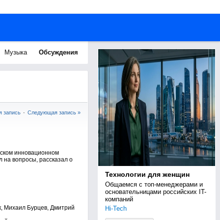
Музыка
Обсуждения
 запись
·
Следующая запись »
овском инновационном
л на вопросы, рассказал о
Технологии для женщин
Общаемся с топ-менеджерами и 
основательницами российских IT-
компаний
, Михаил Бурцев, Дмитрий
Hi-Tech