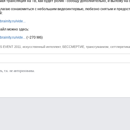
ая трансляция на ТВ, как будет ролик - сообщу дополнительно, и выложу на 
лагаю ознакомиться с небольшим видеоинтервью, любезно снятым и предос
й:
rainity.ru/vide...
айл можно здесь:
rainity.ru/vide...
(~270 Мб)
S EVENT 2011
,
искусственный интеллект
,
БЕССМЕРТИЕ
,
трансгуманизм
,
сеттлеретика
, т.к. не авторизованы.