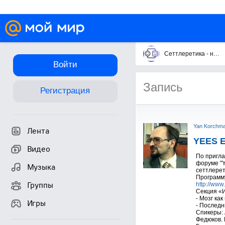
Сеттлеретика - научная технология бессмертия.
Войти
Запись
Регистрация
Yan Korchm
Лента
YEES E
Видео
По пригла
форуме "Y
Музыка
сеттлерет
Программу
Группы
http://www
Секция «И
- Мозг ка
Игры
- Последн
Спикеры: 
Федюков. 