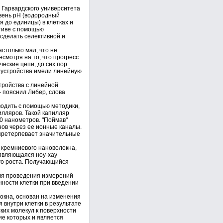
з Гарвардского университета
вень рН (водородный
я до единицы) в клетках и
тиве с помощью
сделать селективной и
столько мал, что не
смотря на то, что прогресс
еские цепи, до сих пор
 устройства имели линейную
тройства с линейной
- пояснил Либер, слова
водить с помощью методики,
илляров. Такой капилляр
0 нанометров. "Поймав"
нов через ее ионные каналы.
 претерпевает значительные
 кремниевого нановолокна,
 являющаяся ноу-хау
его роста. Получающийся
ля проведения измерений
нности клетки при введении
окна, основан на изменения
 внутри клетки в результате
ких молекул к поверхности
ие которых и является