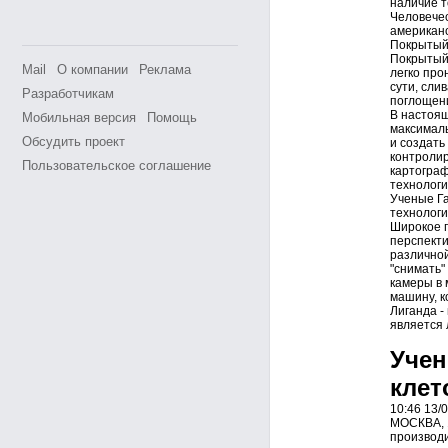
наличие т
Человечес
американс
Покрытый 
Покрытый 
Mail
О компании
Реклама
легко про
сути, сли
Разработчикам
поглощени
В настоящ
Мобильная версия
Помощь
максималь
Обсудить проект
и создать
контролир
Пользовательское соглашение
картограф
технологи
Ученые Га
технологи
Широкое п
перспекти
различной
"снимать"
камеры в 
машину, к
Лиганда -
является 
Учен
клет
10:46 13/
МОСКВА, 1
производи