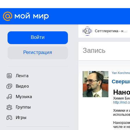
Сеттлеретика - научная технология бессмертия.
Войти
Запись
Регистрация
Yan Korchm
Лента
Сверши
Видео
Нано
Музыка
Химия Био
http://rnd.
Группы
Химики и 
использов
Игры
Наноразме
числе и н