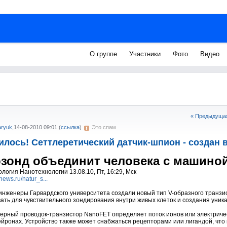
О группе
Участники
Фото
Видео
« Предыдущая
aryuk
,
14-08-2010 09:01
(
ссылка
)
Это спам
лось! Сеттлеретический датчик-шпион - создан в
зонд объединит человека с машино
логия Нанотехнологии 13.08.10, Пт, 16:29, Мск
cnews.ru/natur_s...
инженеры Гарвардского университета создали новый тип V-образного транзи
ать для чувствительного зондирования внутри живых клеток и создания уни
рный проводок-транзистор NanoFET определяет поток ионов или электрическ
ейронах. Устройство также может снабжаться рецепторами или лигандой, что