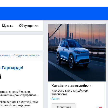
Музыка
Обсуждения
 запись
·
Следующая запись »
 Гарварде!
й
Китайские автомобили
Кто есть кто в китайском 
стора, который можно
автопроме
кальных нейроинтерфейсов.
Авто
ие сигналы в клетках, том
 позволит определить
Подробнее