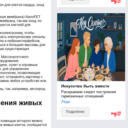
он для клеток сердца, зонд
очная мембрана) NanoFET
ембрану, так как зонд, по
зуется клеткой для
оэлектронику, чтобы
чать электрические сигналы
ела и нейроинтерфейсов,
ься в большие массивы для
ощью существующих
 Массачусетского
орудование.
ине, сулит и огромные
, для управления
технологии, позволяющие
от, отправлять картинку с
ловека любое устройство или
Искусство быть вместе
ы, так, например, кислород
Раскрываем секрет построения 
гармоничных отношений
чения живых
Леди
Подробнее
с помощью которого можно
и живых клеток, сообщается