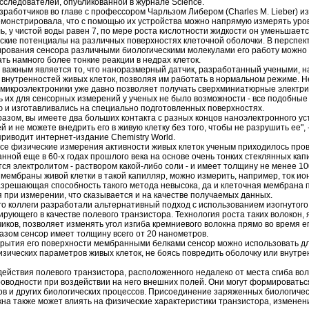
исследователей, опубликованной в журнале Science.
зработчиков во главе с профессором Чарльзом Либером (Charles M. Lieber) и
монстрировала, что с помощью их устройства можно напрямую измерять уро
ь, у чистой воды равен 7, по мере роста кислотности жидкости он уменьшаетс
ские потенциалы на различных поверхностях клеточной оболочки. В перспек
ования сенсора различными биологическими молекулами его работу можно 
ть намного более тонкие реакции в недрах клеток.
важным является то, что наноразмерный датчик, разработанный учеными, на
внутренностей живых клеток, позволяя им работать в нормальном режиме. Не
 микроэлектроники уже давно позволяет получать сверхминиатюрные электрич
 их для сенсорных измерений у ученых не было возможности - все подобные
 и изготавливались на специально подготовленных поверхностях.
разом, вы имеете два больших контакта с разных концов наноэлектронного ус
й и не можете внедрить его в живую клетку без того, чтобы не разрушить ее", 
приводит интернет-издание Chemistry World.
се физические измерения активности живых клеток ученым приходилось про
нной еще в 60-х годах прошлого века на основе очень тонких стеклянных кап
ся электролитом - раствором какой-либо соли - и имеет толщину не менее 10
мембраны живой клетки в такой капилляр, можно измерить, например, ток ио
зрешающая способность такого метода невысока, да и клеточная мембрана
 при измерении, что сказывается и на качестве получаемых данных.
го коллеги разработали альтернативный подход с использованием изогнутого
рующего в качестве полевого транзистора. Технология роста таких волокон,
иков, позволяет изменять угол изгиба кремниевого волокна прямо во время 
азом сенсор имеет толщину всего от 20 нанометров.
рытия его поверхности мембранными белками сенсор можно использовать д
зических параметров живых клеток, не боясь повредить оболочку или внутре
ействия полевого транзистора, расположенного недалеко от места сгиба вол
оводности при воздействии на него внешних полей. Они могут формироваться
ов и других биологических процессов. Присоединение заряженных биологичес
на также может влиять на физические характеристики транзистора, изменен