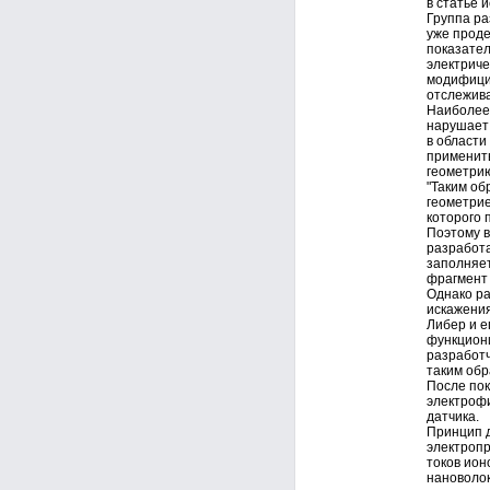
в статье 
Группа ра
уже проде
показател
электриче
модифицир
отслежива
Наиболее 
нарушает 
в области
применить
геометрию
"Таким об
геометрие
которого 
Поэтому в
разработа
заполняет
фрагмент 
Однако ра
искажения
Либер и е
функциони
разработч
таким обр
После пок
электрофи
датчика.
Принцип д
электропр
токов ион
нановолок