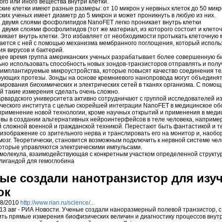
ого или иного вещества внутри клетки.
кие клетки имеют разные размеры: от 10 микрон у нервных клеток до 50 микр
ких ученых имеет диаметр до 5 микрон и может проникнуть в любую из них.
двумя слоями фосфолипидов NanoFET легко проникает внутрь клетки
двумя слоями фосфолипидов (тот же материал, из которого состоит и клет
никает внутрь клетки. Это избавляет от необходимости протыкать клеточную м
вается с ней с помощью механизма мембранного поглощения, который исполь
я вирусов и бактерий.
ее время группа американских ученых разрабатывает более совершенную би
но использовать способность новых зондов-транзисторов отправлять и полу
 имплантируемые микроустройства, которые повысят качество соединения т
ующих протезы. Зонды на основе кремниевого нанопровода могут объединят
ирования биохимических и электрических сетей в тканях организма. С пом
й такие измерения сделать очень сложно.
рвардского университета активно сотрудничают с группой исследователей из
ческого института с целью скорейшей интеграции NanoFET в медицинское об
рименение новой технологии, кроме научных открытий и применения в медиц
вы в создании альтернативных нейроинтерфейсов в теле человека, например
 сложной военной и гражданской техникой. Перестают быть фантастикой и 
 изображение со зрительного нерва и транслировать его на монитор и, наобор
мозг. Теоретически, становится возможным подключить к нервной системе че
оторые управляются электрическими импульсами.
 молекула, взаимодействующая с конкретным участком определенной структур
лигандой для гемоглобина
ые создали нанотранзистор для изу
ок
08/2010
http://www.rian.ru/science/...
3 авг - РИА Новости. Ученые создали наноразмерный полевой транзистор, 
ть прямые измерения биофизических величин и диагностику процессов внутр