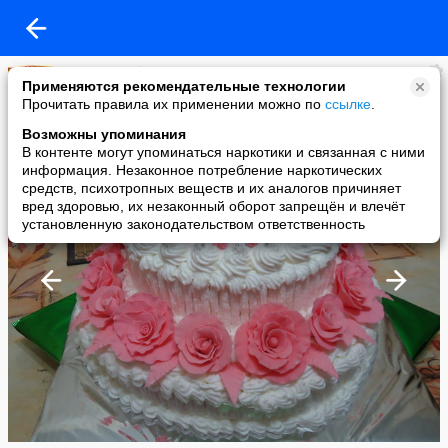
Пальчики оближешь
Применяются рекомендательные технологии
added a photo
Прочитать правила их применении можно по
ссылке
.
26 Nov в 20:40
Возможны упоминания
В контенте могут упоминаться наркотики и связанная с ними
информация. Незаконное потребление наркотических
средств, психотропных веществ и их аналогов причиняет
вред здоровью, их незаконный оборот запрещён и влечёт
установленную законодательством ответственность