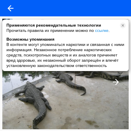
Марьям Губайдуллина
Применяются рекомендательные технологии
added a photo
Прочитать правила их применении можно по
ссылке
.
23 Aug в 08:28
Возможны упоминания
В контенте могут упоминаться наркотики и связанная с ними
информация. Незаконное потребление наркотических
средств, психотропных веществ и их аналогов причиняет
вред здоровью, их незаконный оборот запрещён и влечёт
установленную законодательством ответственность