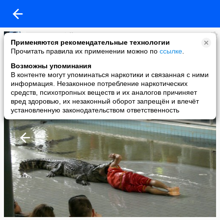
Марьям Губайдуллина
Применяются рекомендательные технологии
added a photo
Прочитать правила их применении можно по
ссылке
.
23 Aug в 08:48
Возможны упоминания
В контенте могут упоминаться наркотики и связанная с ними
информация. Незаконное потребление наркотических
средств, психотропных веществ и их аналогов причиняет
вред здоровью, их незаконный оборот запрещён и влечёт
установленную законодательством ответственность