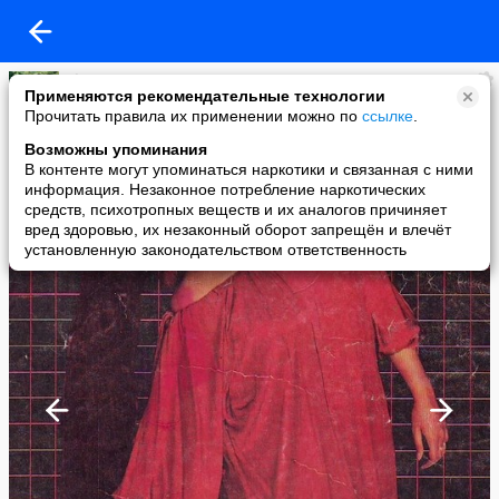
Elena Guseva Ortega
Применяются рекомендательные технологии
added a photo
Прочитать правила их применении можно по
ссылке
.
18 Jan в 22:01
Возможны упоминания
В контенте могут упоминаться наркотики и связанная с ними
информация. Незаконное потребление наркотических
средств, психотропных веществ и их аналогов причиняет
вред здоровью, их незаконный оборот запрещён и влечёт
установленную законодательством ответственность