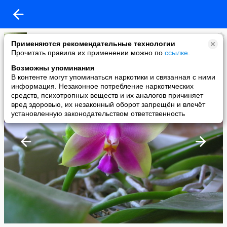
Ольга Мельникова
Применяются рекомендательные технологии
added a photo
Прочитать правила их применении можно по
ссылке
.
24 Jun в 17:00
Возможны упоминания
В контенте могут упоминаться наркотики и связанная с ними
информация. Незаконное потребление наркотических
средств, психотропных веществ и их аналогов причиняет
вред здоровью, их незаконный оборот запрещён и влечёт
установленную законодательством ответственность