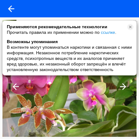
Ольга Мельникова
Применяются рекомендательные технологии
added a photo
Прочитать правила их применении можно по
ссылке
.
31 Jul в 20:00
Возможны упоминания
В контенте могут упоминаться наркотики и связанная с ними
информация. Незаконное потребление наркотических
средств, психотропных веществ и их аналогов причиняет
вред здоровью, их незаконный оборот запрещён и влечёт
установленную законодательством ответственность