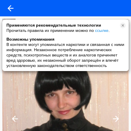
Ирина
Применяются рекомендательные технологии
added a photo
Прочитать правила их применении можно по
ссылке
.
19 May в 18:08
Возможны упоминания
В контенте могут упоминаться наркотики и связанная с ними
информация. Незаконное потребление наркотических
средств, психотропных веществ и их аналогов причиняет
вред здоровью, их незаконный оборот запрещён и влечёт
установленную законодательством ответственность