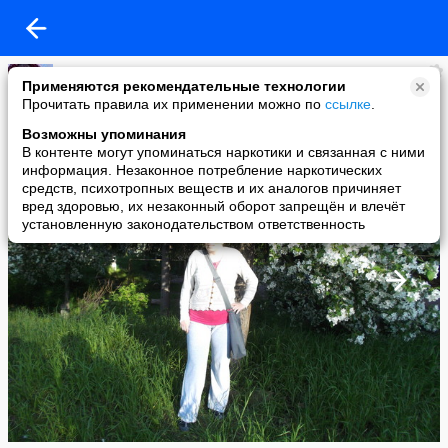
светлана
Применяются рекомендательные технологии
added a photo
Прочитать правила их применении можно по
ссылке
.
29 May в 16:16
Возможны упоминания
В контенте могут упоминаться наркотики и связанная с ними
информация. Незаконное потребление наркотических
средств, психотропных веществ и их аналогов причиняет
вред здоровью, их незаконный оборот запрещён и влечёт
установленную законодательством ответственность