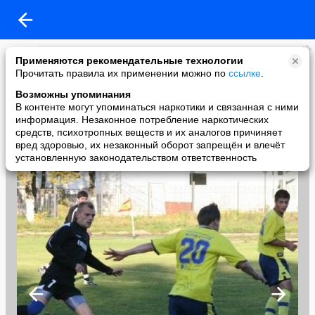
НК
Применяются рекомендательные технологии
added a photo
Прочитать правила их применении можно по
ссылке
.
05 Oct в 15:37
Возможны упоминания
В контенте могут упоминаться наркотики и связанная с ними
информация. Незаконное потребление наркотических
средств, психотропных веществ и их аналогов причиняет
вред здоровью, их незаконный оборот запрещён и влечёт
установленную законодательством ответственность