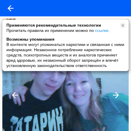
Резеда Аитова
Применяются рекомендательные технологии
added a photo
Прочитать правила их применении можно по
ссылке
.
13 Mar в 21:05
Возможны упоминания
В контенте могут упоминаться наркотики и связанная с ними
информация. Незаконное потребление наркотических
средств, психотропных веществ и их аналогов причиняет
вред здоровью, их незаконный оборот запрещён и влечёт
установленную законодательством ответственность