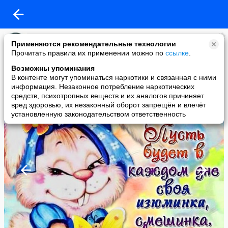
наталья
Применяются рекомендательные технологии
added a photo
Прочитать правила их применении можно по
ссылке
.
26 Sep в 06:21
Возможны упоминания
В контенте могут упоминаться наркотики и связанная с ними
информация. Незаконное потребление наркотических
средств, психотропных веществ и их аналогов причиняет
вред здоровью, их незаконный оборот запрещён и влечёт
установленную законодательством ответственность