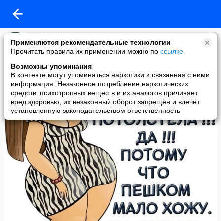
наталья
Применяются рекомендательные технологии
added a photo
Прочитать правила их применении можно по
ссылке
.
17 Oct в 10:10
Возможны упоминания
В контенте могут упоминаться наркотики и связанная с ними
информация. Незаконное потребление наркотических
средств, психотропных веществ и их аналогов причиняет
вред здоровью, их незаконный оборот запрещён и влечёт
установленную законодательством ответственность