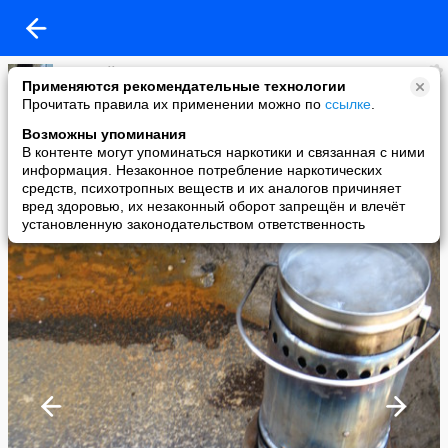
Николай Быков
Применяются рекомендательные технологии
added a photo
Прочитать правила их применении можно по
ссылке
.
14 Sep в 22:55
Возможны упоминания
В контенте могут упоминаться наркотики и связанная с ними
информация. Незаконное потребление наркотических
средств, психотропных веществ и их аналогов причиняет
вред здоровью, их незаконный оборот запрещён и влечёт
установленную законодательством ответственность