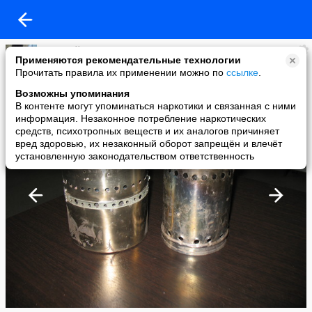
Николай Быков
Применяются рекомендательные технологии
added a photo
Прочитать правила их применении можно по
ссылке
.
14 Sep в 22:55
Возможны упоминания
В контенте могут упоминаться наркотики и связанная с ними
информация. Незаконное потребление наркотических
средств, психотропных веществ и их аналогов причиняет
вред здоровью, их незаконный оборот запрещён и влечёт
установленную законодательством ответственность