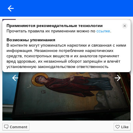
пр. А
Применяются рекомендательные технологии
added a photo
Прочитать правила их применении можно по
ссылке
.
28 Jun в 01:46
Возможны упоминания
В контенте могут упоминаться наркотики и связанная с ними
информация. Незаконное потребление наркотических
средств, психотропных веществ и их аналогов причиняет
вред здоровью, их незаконный оборот запрещён и влечёт
установленную законодательством ответственность
Comment
Like