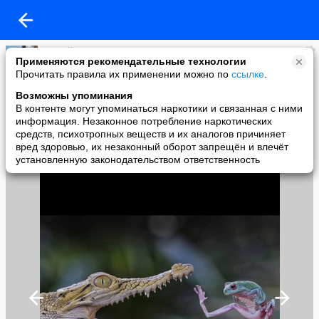
сергей давыдов
Применяются рекомендательные технологии
added a photo
Прочитать правила их применении можно по
ссылке
.
19 Feb в 22:09
Возможны упоминания
В контенте могут упоминаться наркотики и связанная с ними
информация. Незаконное потребление наркотических
средств, психотропных веществ и их аналогов причиняет
вред здоровью, их незаконный оборот запрещён и влечёт
установленную законодательством ответственность