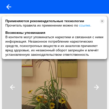
Dosokai
Применяются рекомендательные технологии
added a photo
Прочитать правила их применении можно по
ссылке
.
18 Sep в 03:07
Возможны упоминания
В контенте могут упоминаться наркотики и связанная с ними
информация. Незаконное потребление наркотических
средств, психотропных веществ и их аналогов причиняет
вред здоровью, их незаконный оборот запрещён и влечёт
установленную законодательством ответственность