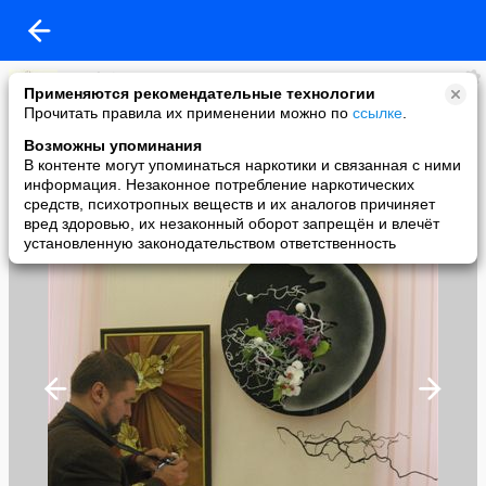
Dosokai
Применяются рекомендательные технологии
added a photo
Прочитать правила их применении можно по
ссылке
.
18 Sep в 03:07
Возможны упоминания
В контенте могут упоминаться наркотики и связанная с ними
информация. Незаконное потребление наркотических
средств, психотропных веществ и их аналогов причиняет
вред здоровью, их незаконный оборот запрещён и влечёт
установленную законодательством ответственность