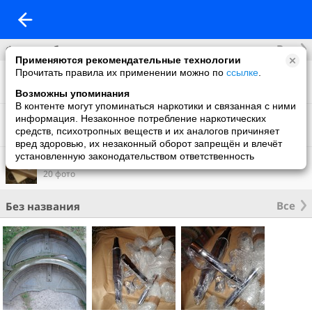
Все
Фотоальбомы
Применяются рекомендательные технологии
Прочитать правила их применении можно по
ссылке
.
10 фото
Возможны упоминания
В контенте могут упоминаться наркотики и связанная с ними
МВ-750
информация. Незаконное потребление наркотических
16 фото
средств, психотропных веществ и их аналогов причиняет
вред здоровью, их незаконный оборот запрещён и влечёт
установленную законодательством ответственность
Глушители от Матеуша
20 фото
Все
Без названия