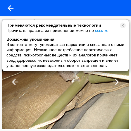
дмитрий
Применяются рекомендательные технологии
added a photo
Прочитать правила их применении можно по
ссылке
.
29 Oct в 22:42
Возможны упоминания
В контенте могут упоминаться наркотики и связанная с ними
информация. Незаконное потребление наркотических
средств, психотропных веществ и их аналогов причиняет
вред здоровью, их незаконный оборот запрещён и влечёт
установленную законодательством ответственность