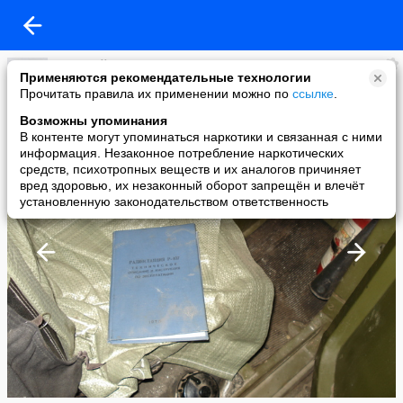
дмитрий
Применяются рекомендательные технологии
added a photo
Прочитать правила их применении можно по
ссылке
.
29 Oct в 22:59
Возможны упоминания
В контенте могут упоминаться наркотики и связанная с ними
информация. Незаконное потребление наркотических
средств, психотропных веществ и их аналогов причиняет
вред здоровью, их незаконный оборот запрещён и влечёт
установленную законодательством ответственность