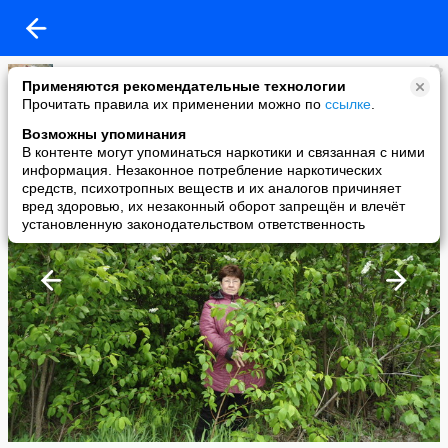
Галина Федосеева
Применяются рекомендательные технологии
added a photo
Прочитать правила их применении можно по
ссылке
.
24 May в 20:56
Возможны упоминания
В контенте могут упоминаться наркотики и связанная с ними
информация. Незаконное потребление наркотических
средств, психотропных веществ и их аналогов причиняет
вред здоровью, их незаконный оборот запрещён и влечёт
установленную законодательством ответственность