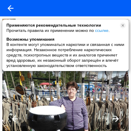
Галина Федосеева
Применяются рекомендательные технологии
added a photo
Прочитать правила их применении можно по
ссылке
.
28 Jun в 18:22
Возможны упоминания
В контенте могут упоминаться наркотики и связанная с ними
информация. Незаконное потребление наркотических
средств, психотропных веществ и их аналогов причиняет
вред здоровью, их незаконный оборот запрещён и влечёт
установленную законодательством ответственность