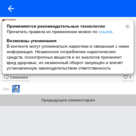
Нелля Нарметова
Применяются рекомендательные технологии
added a photo
Прочитать правила их применении можно по
ссылке
.
19 Nov в 19:19
Возможны упоминания
В контенте могут упоминаться наркотики и связанная с ними
информация. Незаконное потребление наркотических
средств, психотропных веществ и их аналогов причиняет
вред здоровью, их незаконный оборот запрещён и влечёт
установленную законодательством ответственность
Comment
Like:
Предыдущие комментарии