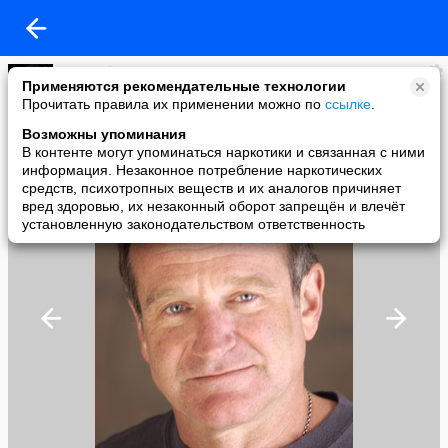
COBECTb
Применяются рекомендательные технологии
added a photo
Прочитать правила их применении можно по
ссылке
.
21 Apr в 02:48
Возможны упоминания
В контенте могут упоминаться наркотики и связанная с ними
информация. Незаконное потребление наркотических
средств, психотропных веществ и их аналогов причиняет
вред здоровью, их незаконный оборот запрещён и влечёт
установленную законодательством ответственность