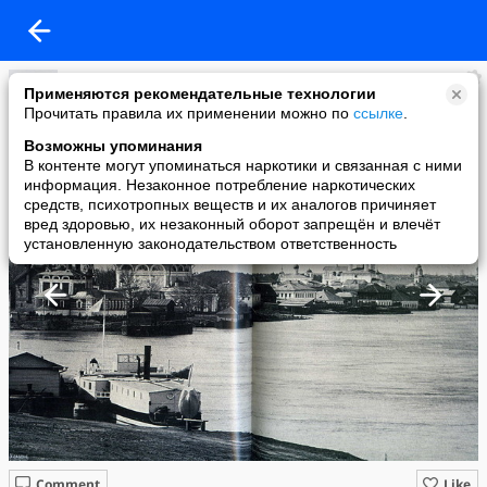
xxxyyy
Применяются рекомендательные технологии
added a photo
Прочитать правила их применении можно по
ссылке
.
17 Oct в 23:07
Возможны упоминания
В контенте могут упоминаться наркотики и связанная с ними
информация. Незаконное потребление наркотических
средств, психотропных веществ и их аналогов причиняет
вред здоровью, их незаконный оборот запрещён и влечёт
установленную законодательством ответственность
Comment
Like