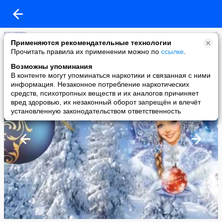
школа Донецкая
Применяются рекомендательные технологии
added a photo
Прочитать правила их применении можно по
ссылке
.
01 Jan в 18:08
Возможны упоминания
В контенте могут упоминаться наркотики и связанная с ними
информация. Незаконное потребление наркотических
средств, психотропных веществ и их аналогов причиняет
вред здоровью, их незаконный оборот запрещён и влечёт
установленную законодательством ответственность