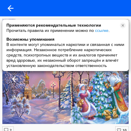
школа Донецкая
Применяются рекомендательные технологии
added a photo
Прочитать правила их применении можно по
ссылке
.
06 Jan в 23:36
Возможны упоминания
В контенте могут упоминаться наркотики и связанная с ними
информация. Незаконное потребление наркотических
средств, психотропных веществ и их аналогов причиняет
вред здоровью, их незаконный оборот запрещён и влечёт
установленную законодательством ответственность