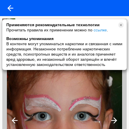
ananas ananasov
Применяются рекомендательные технологии
added a photo
Прочитать правила их применении можно по
ссылке
.
22 Jan в 00:17
Возможны упоминания
В контенте могут упоминаться наркотики и связанная с ними
информация. Незаконное потребление наркотических
средств, психотропных веществ и их аналогов причиняет
вред здоровью, их незаконный оборот запрещён и влечёт
установленную законодательством ответственность