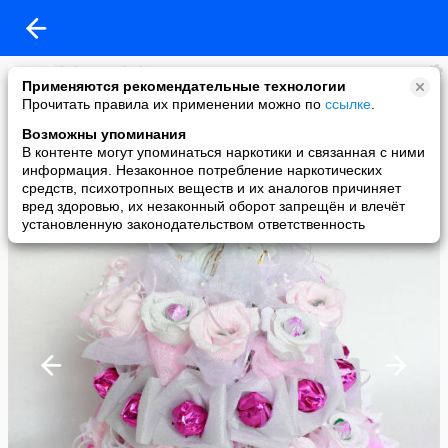
kaluga-podarki.ru
Применяются рекомендательные технологии
added a photo
Прочитать правила их применении можно по
ссылке
.
20 Jul в 21:12
Возможны упоминания
В контенте могут упоминаться наркотики и связанная с ними
информация. Незаконное потребление наркотических
средств, психотропных веществ и их аналогов причиняет
вред здоровью, их незаконный оборот запрещён и влечёт
установленную законодательством ответственность