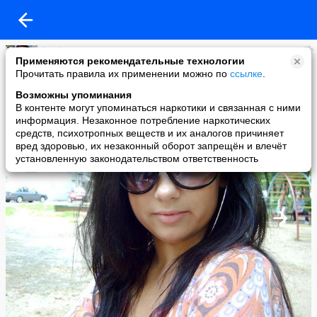
kenk2a
Применяются рекомендательные технологии
added a photo
Прочитать правила их применении можно по
ссылке
.
13 Oct в 14:18
Возможны упоминания
В контенте могут упоминаться наркотики и связанная с ними
информация. Незаконное потребление наркотических
средств, психотропных веществ и их аналогов причиняет
вред здоровью, их незаконный оборот запрещён и влечёт
установленную законодательством ответственность