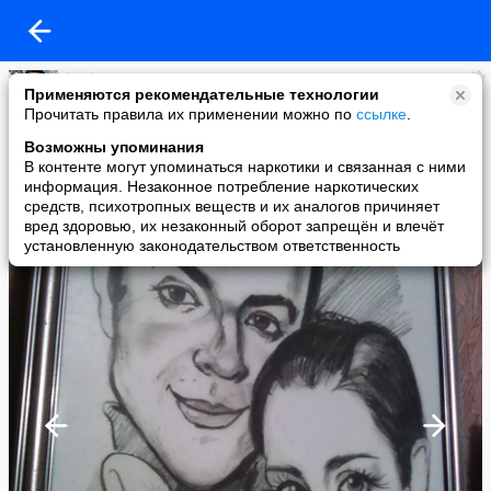
kenk2a
Применяются рекомендательные технологии
added a photo
Прочитать правила их применении можно по
ссылке
.
06 Jan в 20:42
Возможны упоминания
В контенте могут упоминаться наркотики и связанная с ними
информация. Незаконное потребление наркотических
средств, психотропных веществ и их аналогов причиняет
вред здоровью, их незаконный оборот запрещён и влечёт
установленную законодательством ответственность